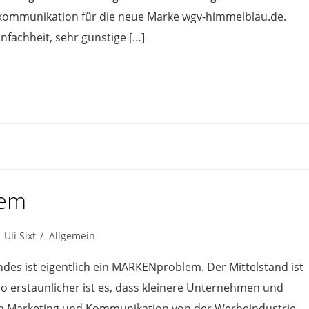
kommunikation für die neue Marke wgv-himmelblau.de.
nfachheit, sehr günstige […]
lem
Uli Sixt
Allgemein
m
es ist eigentlich ein MARKENproblem. Der Mittelstand ist
so erstaunlicher ist es, dass kleinere Unternehmen und
en Marketing und Kommunikation von der Werbeindustrie