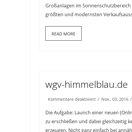
Großanlagen im Sonnenschutzbereich a
größten und modernsten Verkaufsausst
READ MORE
wgv-himmelblau.de
für
Kommentare deaktiviert
Nov., 03, 2016
wgv-
himmelblau.de
Die Aufgabe: Launch einer neuen (Onlin
zu erschließen und dabei gleichzeitig 
erzeugen. Nicht ganz einfach bei annä