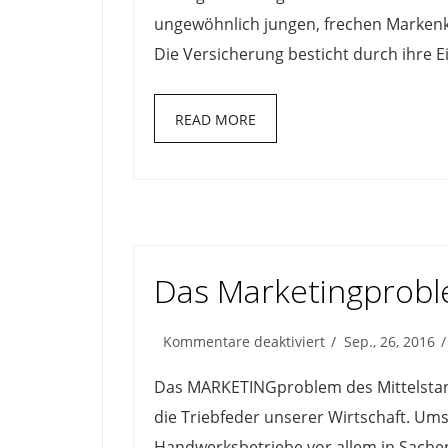
ungewöhnlich jungen, frechen Marken
Die Versicherung besticht durch ihre Ei
READ MORE
Das Marketingprob
für
Kommentare deaktiviert
Sep., 26, 2016
Das
Marketingproble
Das MARKETINGproblem des Mittelstand
die Triebfeder unserer Wirtschaft. Um
Handwerksbetriebe vor allem in Sach