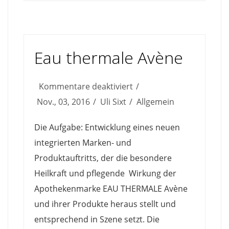
Eau thermale Avène
für
Kommentare deaktiviert
Eau
Nov., 03, 2016
Uli Sixt
Allgemein
thermale
Die Aufgabe: Entwicklung eines neuen
Avène
integrierten Marken- und
Produktauftritts, der die besondere
Heilkraft und pflegende Wirkung der
Apothekenmarke EAU THERMALE Avène
und ihrer Produkte heraus stellt und
entsprechend in Szene setzt. Die