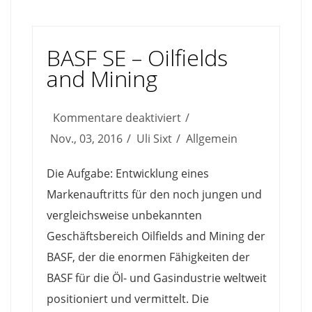
BASF SE – Oilfields
and Mining
für
Kommentare deaktiviert
BASF
Nov., 03, 2016
Uli Sixt
Allgemein
SE
Die Aufgabe: Entwicklung eines
–
Markenauftritts für den noch jungen und
Oilfields
vergleichsweise unbekannten
and
Geschäftsbereich Oilfields and Mining der
Mining
BASF, der die enormen Fähigkeiten der
BASF für die Öl- und Gasindustrie weltweit
positioniert und vermittelt. Die