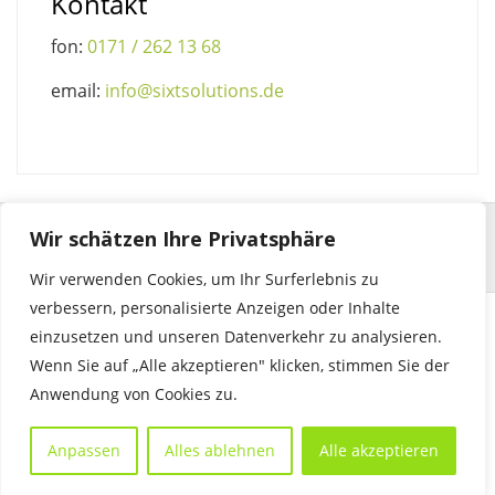
Kontakt
fon:
0171 / 262 13 68
email:
info@sixtsolutions.de
Wir schätzen Ihre Privatsphäre
Wir verwenden Cookies, um Ihr Surferlebnis zu
verbessern, personalisierte Anzeigen oder Inhalte
einzusetzen und unseren Datenverkehr zu analysieren.
© 2023 by sixtsolutions | seehalde 29 | 71364 winnenden |
Wenn Sie auf „Alle akzeptieren" klicken, stimmen Sie der
info@sixtsolutions.de
Anwendung von Cookies zu.
Anpassen
Alles ablehnen
Alle akzeptieren