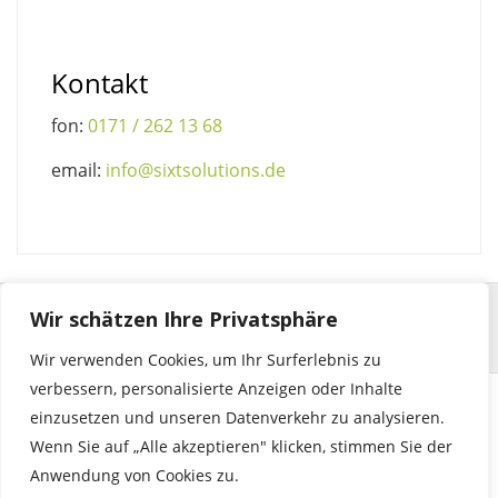
Kontakt
fon:
0171 / 262 13 68
email:
info@sixtsolutions.de
Wir schätzen Ihre Privatsphäre
Wir verwenden Cookies, um Ihr Surferlebnis zu
verbessern, personalisierte Anzeigen oder Inhalte
einzusetzen und unseren Datenverkehr zu analysieren.
© 2023 by sixtsolutions | seehalde 29 | 71364 winnenden |
Wenn Sie auf „Alle akzeptieren" klicken, stimmen Sie der
info@sixtsolutions.de
Anwendung von Cookies zu.