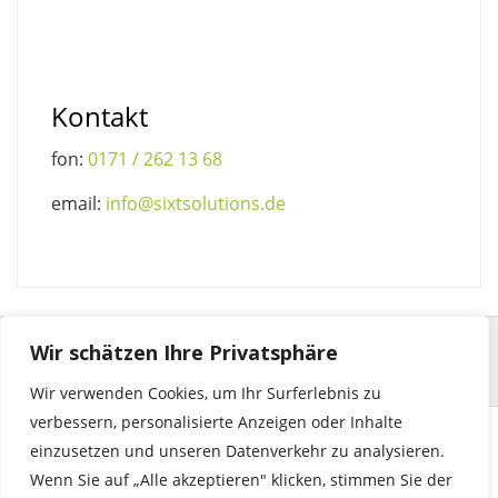
Kontakt
fon:
0171 / 262 13 68
email:
info@sixtsolutions.de
Wir schätzen Ihre Privatsphäre
Wir verwenden Cookies, um Ihr Surferlebnis zu
verbessern, personalisierte Anzeigen oder Inhalte
einzusetzen und unseren Datenverkehr zu analysieren.
© 2023 by sixtsolutions | seehalde 29 | 71364 winnenden |
Wenn Sie auf „Alle akzeptieren" klicken, stimmen Sie der