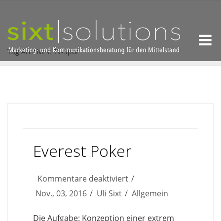
Tag Archives: TV-Spot
Everest Poker
für
Kommentare deaktiviert
Everest
Nov., 03, 2016
Uli Sixt
Allgemein
Poker
Die Aufgabe: Konzeption einer extrem