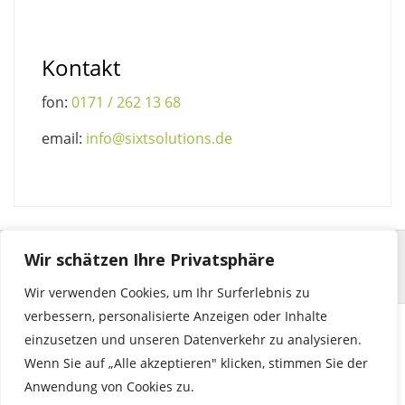
Kontakt
fon:
0171 / 262 13 68
email:
info@sixtsolutions.de
Wir schätzen Ihre Privatsphäre
Wir verwenden Cookies, um Ihr Surferlebnis zu
verbessern, personalisierte Anzeigen oder Inhalte
einzusetzen und unseren Datenverkehr zu analysieren.
© 2023 by sixtsolutions | seehalde 29 | 71364 winnenden |
Wenn Sie auf „Alle akzeptieren" klicken, stimmen Sie der
info@sixtsolutions.de
Anwendung von Cookies zu.