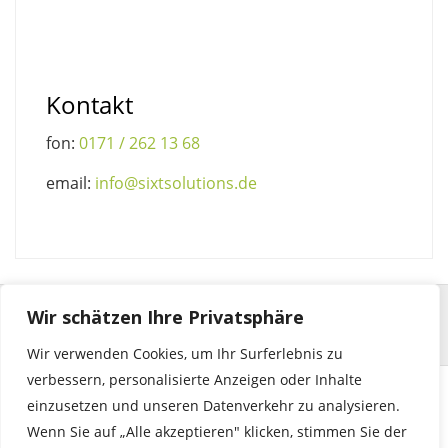
Kontakt
fon:
0171 / 262 13 68
email:
info@sixtsolutions.de
Wir schätzen Ihre Privatsphäre
Wir verwenden Cookies, um Ihr Surferlebnis zu
verbessern, personalisierte Anzeigen oder Inhalte
einzusetzen und unseren Datenverkehr zu analysieren.
© 2023 by sixtsolutions | seehalde 29 | 71364 winnenden |
Wenn Sie auf „Alle akzeptieren" klicken, stimmen Sie der