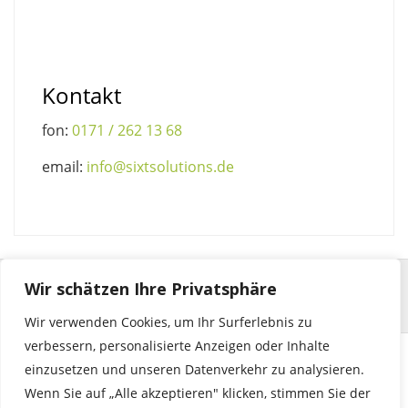
Kontakt
fon:
0171 / 262 13 68
email:
info@sixtsolutions.de
Wir schätzen Ihre Privatsphäre
Wir verwenden Cookies, um Ihr Surferlebnis zu
verbessern, personalisierte Anzeigen oder Inhalte
einzusetzen und unseren Datenverkehr zu analysieren.
© 2023 by sixtsolutions | seehalde 29 | 71364 winnenden |
Wenn Sie auf „Alle akzeptieren" klicken, stimmen Sie der